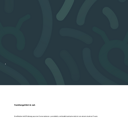
Familiengeführt & nah
Drei Brüder mit Erfahrung aus vier Generationen - persönlich, verlässlich und unterstützt von einem starken Team.