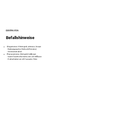
IDENTIFIKATION
Befallshinweise
Wegameise: 3-5mm groß, schwarz / braun
- Nahrungssuche (Süßes & Proteine)
- Ameisenstraßen
Pharaoameise: 2mm groß, hellbraun
- warm-feuchte Bereiche, wie z.B. Abflüsse
- Fraßschäden an z.B. Fassade / Holz