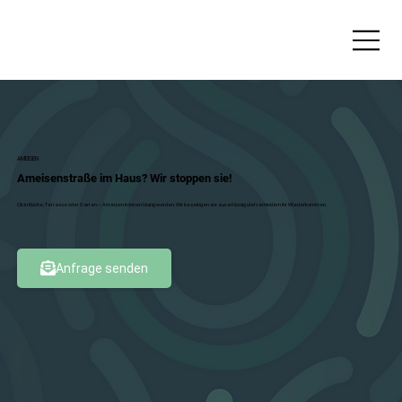
AMEISEN
Ameisenstraße im Haus? Wir stoppen sie!
Ob in Küche, Terrasse oder Garten – Ameisen können lästig werden. Wir beseitigen sie zuverlässig und verhindern ihr Wiederkommen.
Anfrage senden