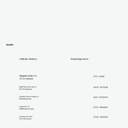
Kontakt
E-Mail (alle Standorte):
firma@springersbk.de
Markgrafenstraße 52
0721 23456
76133 Karlsruhe
Rudolf-Diesel-Straße 11
06221 3579245
69115 Heidelberg
Theodor-Heuss-Anlage 12
0621 37909979
68165 Mannheim
Lange Str. 75
07221 4084040
76530 Baden-Baden
Salierstraße 35a
07231 2839203
75177 Pforzheim