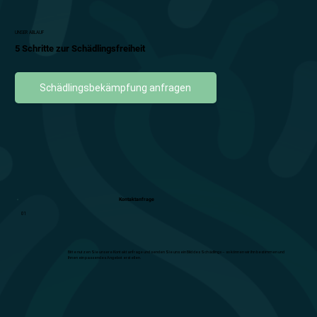
UNSER ABLAUF
5 Schritte zur Schädlingsfreiheit
Schädlingsbekämpfung anfragen
Kontaktanfrage
01
Bitte nutzen Sie unsere Kontaktanfrage und senden Sie uns ein Bild des Schädlings – so können wir ihn bestimmen und
Ihnen ein passendes Angebot erstellen.