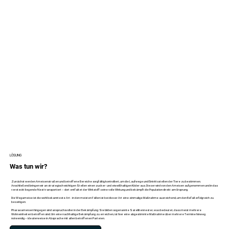
LÖSUNG
Was tun wir?
Zunächst werden Ameisenstraßen und betroffene Bereiche sorgfältig kontrolliert, um die Laufwege und Eintrittsstellen der Tiere zu bestimmen.
Anschließend bringen wir an strategisch wichtigen Stellen einen zucker- und eiweißhaltigen Köder aus. Dieser wird von den Ameisen aufgenommen und in das
versteckt liegende Nest transportiert – dort entfaltet der Wirkstoff seine volle Wirkung und bekämpft die Population direkt am Ursprung.
Die Wegameise ist die wohl bekannteste Art - in den meisten Fällen ist bei dieser Art eine einmalige Maßnahme ausreichend, um den Befall erfolgreich zu
beseitigen.
Pharaoameisen hingegen sind anspruchsvoller in der Bekämpfung: Sie bilden sogenannte Satellitennester, was bedeutet, dass meist mehrere
Wohneinheiten betroffen sind. Um eine nachhaltige Bekämpfung zu erreichen, ist hier eine abgestimmte Maßnahme über mehrere Termine hinweg
notwendig – idealerweise in Absprache mit allen betroffenen Parteien.