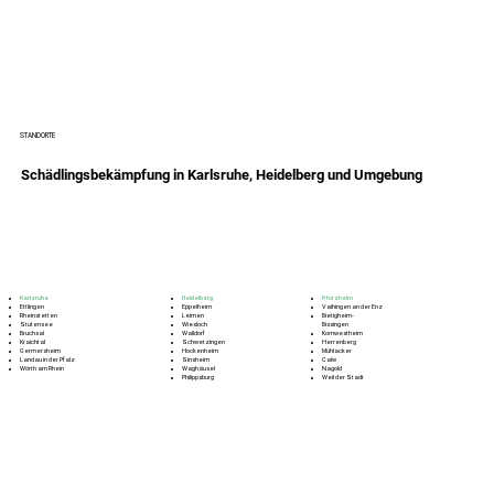
STANDORTE
Schädlingsbekämpfung in Karlsruhe, Heidelberg und Umgebung
Karlsruhe
Heidelberg
Pforzheim
Ettlingen
Eppelheim
Vaihingen an der Enz
Rheinstetten
Leimen
Bietigheim‑
Stutensee
Wiesloch
Bissingen
Bruchsal
Walldorf
Kornwestheim
Kraichtal
Schwetzingen
Herrenberg
Germersheim
Hockenheim
Mühlacker
Landau in der Pfalz
Sinsheim
Calw
Wörth am Rhein
Waghäusel
Nagold
Philippsburg
Weil der Stadt