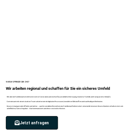
WARUM SPRINGER SBK OHG?
Wir arbeiten regional und schaffen für Sie ein sicheres Umfeld
Wir sind ein Familienunternehmen in vierter Generation und stehen für persönliche Betreuung, moderne Technik und transparente Abläufe.
Gemeinsam mit einem starken Team arbeiten wir mit digitalen Prozessen, bewährten Wirkstoffen und nachhaltigen Methoden.
Unsere Lösungen sind effektiv und sicher – auch in sensiblen Bereichen wie Familienumfeldern oder Lebensmittelzonen. Unsere Kunden erhalten stets ein
schriftliches, faires Angebot – klar kommuniziert und ohne versteckte Kosten.
Jetzt anfragen