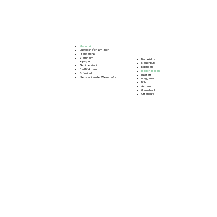
Mannheim
Ludwigshafen am Rhein
Frankenthal
Viernheim
Bad Wildbad
Speyer
Neuenbürg
Schifferstadt
Eppingen
Bad Dürkheim
Baden‑Baden
Grünstadt
Rastatt
Neustadt an der Weinstraße
Gaggenau
Bühl
Achern
Gernsbach
Offenburg