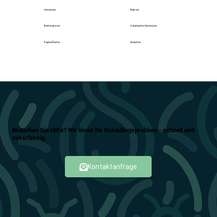
Ameisen
Ratten
Bettwanzen
Asiatische Hornissen
Papierfische
Unsicher
Brauchen Sie Hilfe? Wir lösen Ihr Schädlingsproblem - schnell und
zuverlässig.
Kontaktanfrage