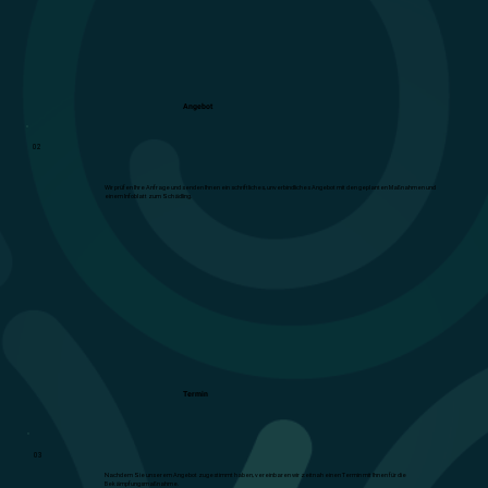
Angebot
02
Wir prüfen Ihre Anfrage und senden Ihnen ein schriftliches, unverbindliches Angebot mit den geplanten Maßnahmen und
einem Infoblatt zum Schädling.
Termin
03
Nachdem Sie unserem Angebot zugestimmt haben, vereinbaren wir zeitnah einen Termin mit Ihnen für die
Bekämpfungsmaßnahme.