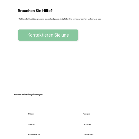
Brauchen Sie Hilfe?
Wir lösen Ihr Schädlingsproblem - schnell und zuverlässig. Füllen Sie einfach unser Kontaktformular aus.
Kontaktieren Sie uns
Weitere Schädlingslösungen
Mäuse
Wespen
Tauben
Schaben
Kleidermotten
Silberfische