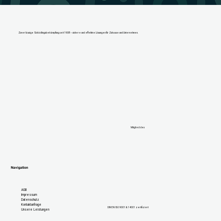
Zuverlässige Schädlingsbekämpfung seit 1908 – sichere und effektive Lösungen für Zuhause und Unternehmen.
Mitglied des
Navigation
AGB
Impressum
Datenschutz
Kontaktanfrage
DIN EN ISO 9001 & 14001 zertifiziert
Unsere Leistungen