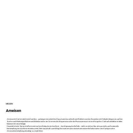
MISSION
Ameisen
Ameisen im Garten sind meist harmlos – gelangen sie jedoch ins Haus, kann das schnell zum Problem werden. Besonders im Frühjahr dringen sie auf der
Suche nach Nahrung in Küchen und Wohnbereiche ein. Arten wie die Wegameise oder die Pharaoameise treten oft in großer Zahl auf und bilden stabile
Kolonien mit einer Königin.
Hausmittel oder Sprays helfen meist nur kurzfristig, da sie das Nest – den Ursprung des Befalls – nicht erreichen. Nur eine gezielte, professionelle
Bekämpfung, die das Nest miteinbezieht, führt dauerhaft zum Erfolg. Bei starkem oder wiederkehrendem Befall ist daher eine fachgerechte
Ameisenbekämpfung unbedingt zu empfehlen.