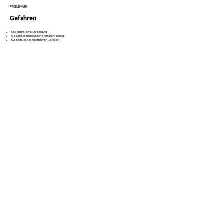
PROBLEMATIK
Gefahren
Lebensmittelverunreinigung
Gesundheitsrisiko durch Keimübertragung
Kurzschlüsse in elektrischen Geräten