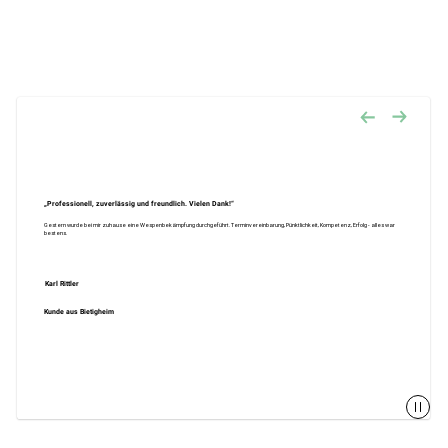
„Professionell, zuverlässig und freundlich. Vielen Dank!“
Gestern wurde bei mir zuhause eine Wespenbekämpfung durchgeführt. Terminvereinbarung, Pünktlichkeit, Kompetenz, Erfolg - alles war
bestens.
Karl Rittler
Kunde aus Bietigheim