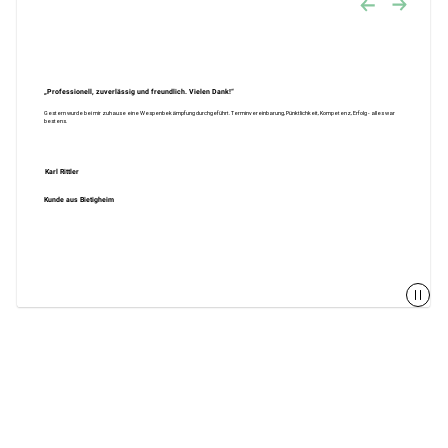
„Professionell, zuverlässig und freundlich. Vielen Dank!“
Gestern wurde bei mir zuhause eine Wespenbekämpfung durchgeführt. Terminvereinbarung, Pünktlichkeit, Kompetenz, Erfolg - alles war
bestens.
Karl Rittler
Kunde aus Bietigheim