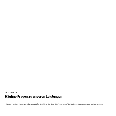
HÄUFIGE FRAGEN
Häufige Fragen zu unseren Leistungen
Wir möchten, dass Sie sich von Anfang an gut informiert fühlen. Hier finden Sie Antworten auf die häufigsten Fragen, die uns unsere Kunden stellen.