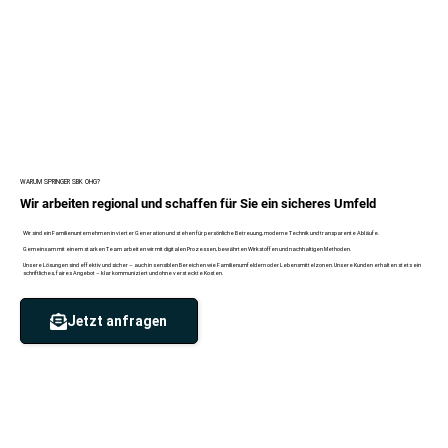
WARUM SPRINGER SBK OHG?
Wir arbeiten regional und schaffen für Sie ein sicheres Umfeld
Wir sind ein Familienunternehmen in vierter Generation und stehen für persönliche Betreuung, moderne Technik und transparente Abläufe.
Gemeinsam mit einem starken Team arbeiten wir mit digitalen Prozessen, bewährten Wirkstoffen und nachhaltigen Methoden.
Unsere Lösungen sind effektiv und sicher – auch in sensiblen Bereichen wie Familienumfeldern oder Lebensmittelzonen. Unsere Kunden erhalten stets ein
schriftliches, faires Angebot – klar kommuniziert und ohne versteckte Kosten.
Jetzt anfragen