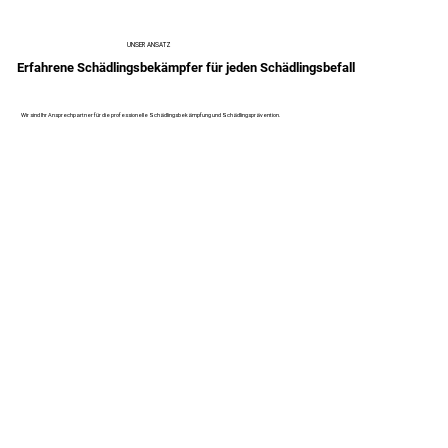
UNSER ANSATZ
Erfahrene Schädlingsbekämpfer für jeden Schädlingsbefall
Wir sind Ihr Ansprechpartner für die professionelle Schädlingsbekämpfung und Schädlingsprävention.