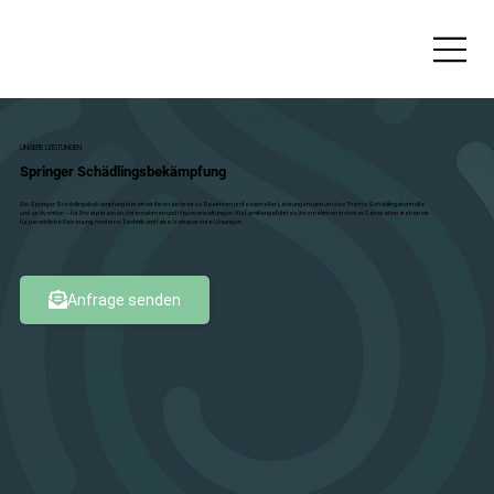
UNSERE LEISTUNGEN
Springer Schädlingsbekämpfung
Bei Springer Schädlingsbekämpfung bieten wir Ihnen ein breites Spektrum professioneller Leistungen rund um das Thema Schädlingskontrolle
und -prävention – für Privatpersonen, Unternehmen und Hausverwaltungen. Als familiengeführtes Unternehmen in vierter Generation stehen wir
für persönliche Betreuung, moderne Technik und faire, transparente Lösungen.
Anfrage senden