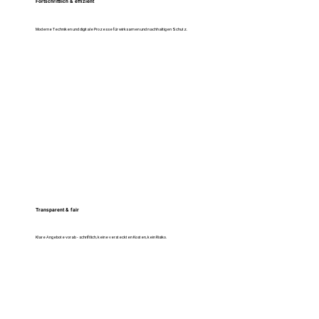
Fortschrittlich & effizient
Moderne Techniken und digitale Prozesse für wirksamen und nachhaltigen Schutz.
Transparent & fair
Klare Angebote vorab - schriftlich, keine versteckten Kosten, kein Risiko.