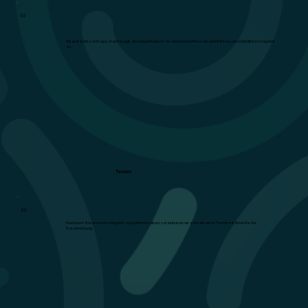
02
Wir prüfen Ihre Anfrage, machen ggf. eine Begehung vor Ort und senden Ihnen ein schriftliches, unverbindliches Angebot
zu.
Termin
03
Nachdem Sie unserem Angebot zugestimmt haben, vereinbaren wir zeitnah einen Termin mit Ihnen für die
Ersteinrichtung.