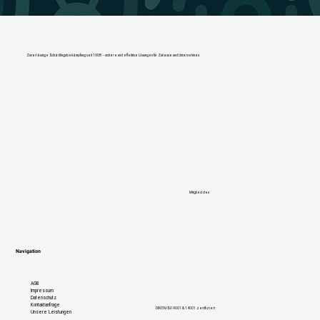
Zuverlässige Schädlingsbekämpfung seit 1908 – sichere und effektive Lösungen für Zuhause und Unternehmen.
Mitglied des
Navigation
AGB
Impressum
Datenschutz
Kontaktanfrage
DIN EN ISO 9001 & 14001 zertifiziert
Unsere Leistungen