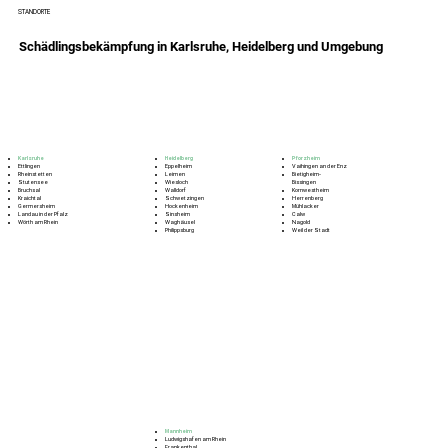
STANDORTE
Schädlingsbekämpfung in Karlsruhe, Heidelberg und Umgebung
Karlsruhe
Heidelberg
Pforzheim
Ettlingen
Eppelheim
Vaihingen an der Enz
Rheinstetten
Leimen
Bietigheim‑
Stutensee
Wiesloch
Bissingen
Bruchsal
Walldorf
Kornwestheim
Kraichtal
Schwetzingen
Herrenberg
Germersheim
Hockenheim
Mühlacker
Landau in der Pfalz
Sinsheim
Calw
Wörth am Rhein
Waghäusel
Nagold
Philippsburg
Weil der Stadt
Mannheim
Ludwigshafen am Rhein
Frankenthal