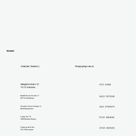
Kontakt
E-Mail (alle Standorte):
firma@springersbk.de
Markgrafenstraße 52
0721 23456
76133 Karlsruhe
Rudolf-Diesel-Straße 11
06221 3579245
69115 Heidelberg
Theodor-Heuss-Anlage 12
0621 37909979
68165 Mannheim
Lange Str. 75
07221 4084040
76530 Baden-Baden
Salierstraße 35a
07231 2839203
75177 Pforzheim